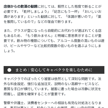
店側からの飲酒の勧誘
に対しては、毅然とした態度で断ることが
必要です。「乾杯しましょう」「記念にもう一杯」「おいしいお
酒があります」といった勧誘に対して、「体調が悪いので」「薬
を服用しているので」などの理由で断ります。
また、グラスが空になったら自動的にお代わりが運ばれてくる店
もあるため、「もう飲みません」と明確に意思表示することが重
要です。飲み物の種類についても、アルコール度数の高いものは避
け、ビールやサワーなど比較的度数の低いものを選ぶようにしま
しょう。
まとめ：安心してキャバクラを楽しむために
キャバクラでのぼったくり被害は依然として深刻な問題です。法
外な料金設定、強引な追加注文、説明のない高額サービスなど、
悪質な手口が横行しています。被害に遭った場合は冷静に状況を
把握し、証拠を確保することが重要です。
エリア
エリア
エリア
エリア
警察や弁護士、消費者センターへの相談も有効な対処法となりま
す。事前対策として、料金システムの確認、怪しい店の回避、キャ