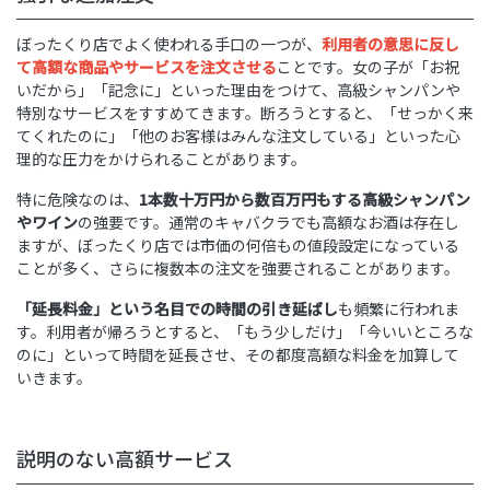
ぼったくり店でよく使われる手口の一つが、
利用者の意思に反し
て高額な商品やサービスを注文させる
ことです。女の子が「お祝
いだから」「記念に」といった理由をつけて、高級シャンパンや
特別なサービスをすすめてきます。断ろうとすると、「せっかく来
てくれたのに」「他のお客様はみんな注文している」といった心
理的な圧力をかけられることがあります。
特に危険なのは、
1本数十万円から数百万円もする高級シャンパン
やワイン
の強要です。通常のキャバクラでも高額なお酒は存在し
ますが、ぼったくり店では市価の何倍もの値段設定になっている
ことが多く、さらに複数本の注文を強要されることがあります。
「延長料金」という名目での時間の引き延ばし
も頻繁に行われま
す。利用者が帰ろうとすると、「もう少しだけ」「今いいところな
のに」といって時間を延長させ、その都度高額な料金を加算して
いきます。
説明のない高額サービス