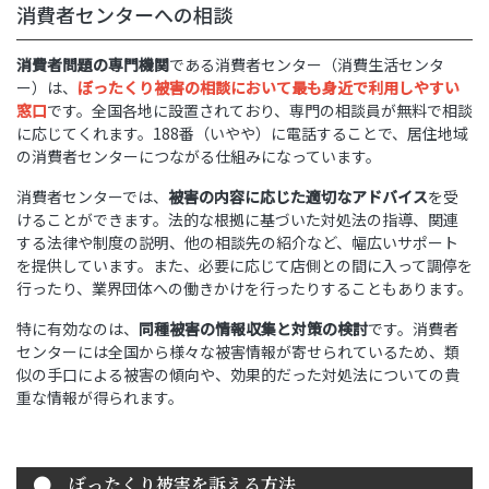
消費者センターへの相談
消費者問題の専門機関
である消費者センター（消費生活センタ
ー）は、
ぼったくり被害の相談において最も身近で利用しやすい
窓口
です。全国各地に設置されており、専門の相談員が無料で相談
に応じてくれます。188番（いやや）に電話することで、居住地域
の消費者センターにつながる仕組みになっています。
消費者センターでは、
被害の内容に応じた適切なアドバイス
を受
けることができます。法的な根拠に基づいた対処法の指導、関連
する法律や制度の説明、他の相談先の紹介など、幅広いサポート
を提供しています。また、必要に応じて店側との間に入って調停を
行ったり、業界団体への働きかけを行ったりすることもあります。
特に有効なのは、
同種被害の情報収集と対策の検討
です。消費者
センターには全国から様々な被害情報が寄せられているため、類
似の手口による被害の傾向や、効果的だった対処法についての貴
重な情報が得られます。
ぼったくり被害を訴える方法