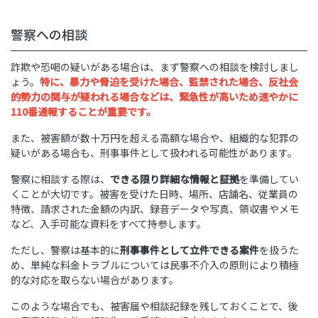
警察への相談
詐欺や恐喝の疑いがある場合は、まず警察への相談を検討しまし
ょう。
特に、暴力や脅迫を受けた場合、監禁された場合、反社会
的勢力の関与が疑われる場合などは、緊急性が高いため速やかに
110番通報することが重要です。
また、被害額が数十万円を超える高額な場合や、組織的な犯罪の
疑いがある場合も、刑事事件として扱われる可能性があります。
警察に相談する際は、
できる限り詳細な情報と証拠
を準備してい
くことが大切です。被害を受けた日時、場所、店舗名、従業員の
特徴、請求された金額の内訳、録音データや写真、領収書やメモ
など、入手可能な資料をすべて持参します。
ただし、警察は基本的に
刑事事件として立件できる案件
を扱うた
め、単純な料金トラブルについては民事不介入の原則により積極
的な対応を取らない場合があります。
このような場合でも、被害届や相談記録を残しておくことで、後