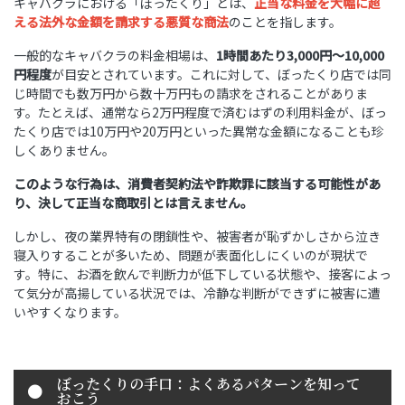
キャバクラにおける「ぼったくり」とは、
正当な料金を大幅に超
える法外な金額を請求する悪質な商法
のことを指します。
一般的なキャバクラの料金相場は、
1時間あたり3,000円～10,000
円程度
が目安とされています。これに対して、ぼったくり店では同
じ時間でも数万円から数十万円もの請求をされることがありま
す。たとえば、通常なら2万円程度で済むはずの利用料金が、ぼっ
たくり店では10万円や20万円といった異常な金額になることも珍
しくありません。
このような行為は、消費者契約法や詐欺罪に該当する可能性があ
り、決して正当な商取引とは言えません。
しかし、夜の業界特有の閉鎖性や、被害者が恥ずかしさから泣き
寝入りすることが多いため、問題が表面化しにくいのが現状で
す。特に、お酒を飲んで判断力が低下している状態や、接客によっ
て気分が高揚している状況では、冷静な判断ができずに被害に遭
いやすくなります。
ぼったくりの手口：よくあるパターンを知って
おこう