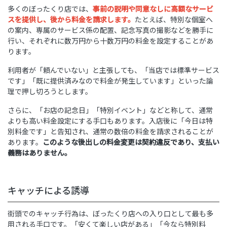
多くのぼったくり店では、
事前の説明や同意なしに高額なサービ
スを提供し、後から料金を請求します。
たとえば、特別な個室へ
の案内、専属のサービス係の配置、記念写真の撮影などを勝手に
行い、それぞれに数万円から十数万円の料金を設定することがあ
ります。
利用者が「頼んでいない」と主張しても、「当店では標準サービス
です」「既に提供済みなので料金が発生しています」といった論
理で押し切ろうとします。
さらに、「お店の記念日」「特別イベント」などと称して、通常
よりも高い料金設定にする手口もあります。入店後に「今日は特
別料金です」と告知され、通常の数倍の料金を請求されることが
あります。
このような後出しの料金変更は契約違反であり、支払い
義務はありません。
キャッチによる誘導
街頭でのキャッチ行為は、ぼったくり店への入り口として最も多
用される手口です。「安くて楽しい店がある」「今なら特別料