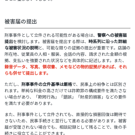
被害届の提出
刑事事件として立件される可能性がある場合は、
警察への被害届
提出
を検討します。被害届を提出する際は、
時系列に沿った詳細
な被害状況の説明
と、可能な限りの証拠の提出が重要です。店舗の
所在地、従業員の人相・服装、会話の内容、請求された金額の根
拠、支払いを強要された状況などを具体的に記述します。また、
録音データ、写真、領収書、メモなどの物的証拠があれば、それ
らも併せて提出します。
ただし、
刑事事件の立件基準は厳格
で、民事上の紛争とは区別さ
れます。単純な料金の高さだけでは詐欺罪の構成要件を満たさな
い場合があり、「欺罔行為」「錯誤」「財産的損害」などの要件
を満たす必要があります。
また、刑事事件として立件されても、直接的な損害回復は期待で
きないため、民事手続きと並行して進める必要があります。被害
届が受理されない場合でも、相談記録として残ることで、後の手
続きに役立てることができます。