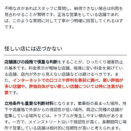
不明な点があればスタッフに質問し、納得できない場合は利用を
見合わせることが賢明です。正当な営業をしている店舗であれ
ば、このような質問に対して丁寧かつ明確に回答してくれるはず
です。
怪しい店には近づかない
店舗選びの段階で慎重な判断
をすることが、ひったくり被害防止
の基本です。料金表示が曖昧な店舗、極端に安い料金を掲げてい
る店舗、店内が外から見えない店舗などは避けるべきです。ま
た、
インターネットでの口コミや評判を事前に調べ、悪い評価が
多い店舗や、評価自体がない新しい店舗については特に注意が必
要
です。
立地条件も重要な判断材料
となります。繁華街の奥まった場所、地
下や高層階で外部からの視認性が低い場所、周辺に同種の店舗が
密集している場所などは、トラブルが発生しやすい傾向がありま
す。一方で、メインストリート沿いで視認性が高く、長期間同じ場
所で営業している店舗は相対的に信頼性が高いと考えられます。