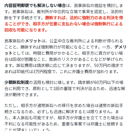
内容証明郵便でも解決しない場合
は、民事訴訟の提起を検討しま
す。民事訴訟は、裁判所が中立的な立場で事実を認定し、法的判
断を下す手続きです。
勝訴すれば、法的に強制力のある判決を得
ることができ、相手方が任意に支払わない場合は強制執行による
回収も可能になります。
民事訴訟の
メリット
は、公正中立な裁判所による判断が得られる
ことと、勝訴すれば強制執行が可能になることです。一方、
デメリ
ット
としては、時間と費用がかかること、相手方に資力がない場
合は回収が困難なこと、敗訴のリスクがあることなどが挙げられ
ます。訴訟費用は請求額に応じて決まりますが、50万円の請求で
あれば印紙代は3万円程度で、これに弁護士費用が加わります。
少額訴訟制度
の活用も検討に値します。請求額が60万円以下の場
合に利用でき、原則として1回の審理で判決が出るため、迅速な解
決が期待できます。
ただし、相手方が通常訴訟への移行を求めた場合は通常の訴訟手
続きになるため、必ずしも迅速に解決するとは限りません。ま
た、本人訴訟も可能ですが、相手方が弁護士を立ててきた場合は
不利になる可能性があるため、重要な事案では弁護士に依頼する
ことが望ましいでしょう。