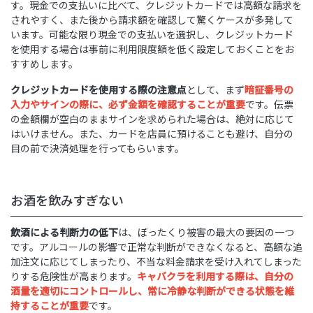
す。現金での支払いに比べて、クレジットカードでは高額な請求を
されやすく、また後から請求額を確認して驚くケースが多発して
います。可能な限り現金での支払いを選択し、クレジットカード
を使用する場合は事前に利用限度額を低く設定しておくことをお
すすめします。
クレジットカードを使用する際の注意点
として、まず
暗証番号の
入力やサインの際に、必ず金額を確認することが重要
です。伝票
の金額欄が空白のままサインを求められた場合は、絶対に応じて
はいけません。また、カードを店員に預けることも避け、自分の
目の前で決済処理を行ってもらいます。
お酒を飲みすぎない
飲酒による判断力の低下
は、ぼったくり被害の最大の要因の一つ
です。アルコールの影響で正常な判断ができなくなると、高額な追
加注文に応じてしまったり、不当な料金請求を受け入れてしまった
りする危険性が高まります。
キャバクラを利用する際は、自分の
酒量を適切にコントロールし、常に冷静な判断ができる状態を維
持することが重要
です。