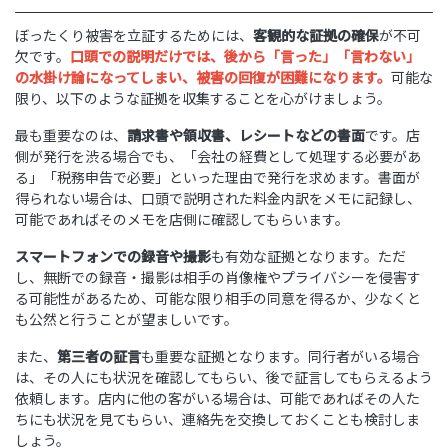
ぼったくり被害を立証するためには、
客観的な証拠の確保
が不可
欠です。
口頭での説明だけでは、後から「言った」「言わない」
の水掛け論になってしまい、被害の回復が困難になります。
可能な
限り、以下のような証拠を収集することを心がけましょう。
最も重要なのは、
請求書や領収書、レシートなどの書面
です。店
側が発行を渋る場合でも、「会社の経費として処理する必要があ
る」「税務申告で必要」といった理由で発行を求めます。書面が
得られない場合は、口頭で説明された料金内訳をメモに記録し、
可能であればそのメモを店側に確認してもらいます。
スマートフォンでの録音や撮影
も有効な証拠となります。ただ
し、無断での録音・撮影は相手の肖像権やプライバシーを侵害す
る可能性があるため、可能な限り相手の同意を得るか、少なくと
も公然と行うことが望ましいです。
また、
第三者の証言
も重要な証拠となります。同行者がいる場合
は、その人にも状況を確認してもらい、後で証言してもらえるよう
依頼します。店内に他の客がいる場合は、可能であればその人た
ちにも状況を見てもらい、連絡先を交換しておくことも検討しま
しょう。