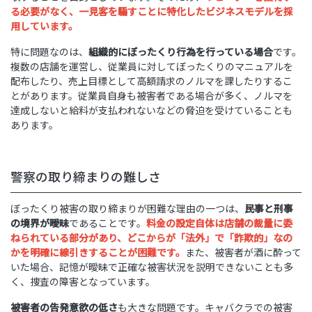
る必要がなく、一見客を騙すことに特化したビジネスモデルを採
用しています。
特に問題なのは、
組織的にぼったくり行為を行っている場合
です。
複数の店舗を運営し、従業員に対してぼったくりのマニュアルを
配布したり、売上目標として高額請求のノルマを課したりするこ
とがあります。従業員自身も被害者である場合が多く、ノルマを
達成しないと給料が支払われないなどの脅迫を受けていることも
あります。
警察の取り締まりの難しさ
ぼったくり被害の取り締まりが困難な理由の一つは、
民事と刑事
の境界が曖昧
であることです。
料金の設定自体は店舗の裁量に委
ねられている部分があり、どこからが「法外」で「詐欺的」なの
かを明確に線引きすることが困難です。
また、被害者が酒に酔って
いた場合、記憶が曖昧で正確な被害状況を説明できないことも多
く、捜査の障害となっています。
被害者の告発意欲の低さ
も大きな問題です。キャバクラでの被害