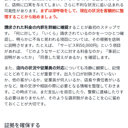
と、店側に口実を与えてしまい、さらに不利な状況に追い込まれる
可能性があります。
まずは深呼吸をして、現在の状況を客観的に整
理することから始めましょう。
請求された料金の内訳を詳細に確認
することが最初のステップで
す。「何に対して」「いくら」請求されているのかを一つひとつ確
認し、明らかに不当と思われる項目については、その根拠を店側
に説明させます。たとえば、「サービス料50,000円」という項目
があれば、「どのようなサービスに対する料金なのか」「事前に
説明があったか」「同意した覚えがあるか」を確認します。
また、
店内の状況や従業員の対応
についても冷静に観察し、記憶
にとどめておくことが重要です。出入り口が封鎖されていない
か、他の客がいるか、従業員が何人いるか、店長や責任者がいる
かなど、後の交渉や相談の際に必要となる情報を整理しておきま
す。この時点では、まだ支払いを拒否したり、警察に連絡したりす
る必要はありませんが、そのような選択肢があることを心に留め
ておくことが大切です。
証拠を確保する