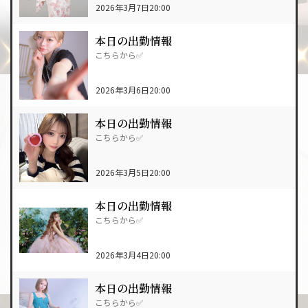
2026年3月7日20:00
本日の出勤情報
こちらから✅
2026年3月6日20:00
本日の出勤情報
こちらから✅
2026年3月5日20:00
本日の出勤情報
こちらから✅
2026年3月4日20:00
本日の出勤情報
こちらから✅