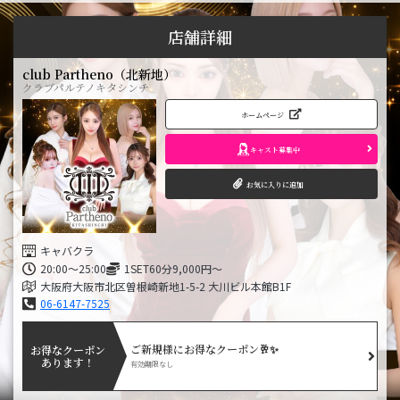
店舗詳細
club Partheno（北新地）
クラブパルテノキタシンチ
ホームページ
キャスト募集中
お気に入りに追加
キャバクラ
20:00～25:00
1SET60分9,000円～
大阪府大阪市北区曽根崎新地1-5-2 大川ビル本館B1F
06-6147-7525
ご新規様にお得なクーポン🥂✨️
お得なクーポン
あります！
有効期限なし