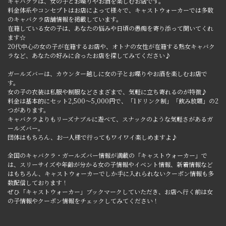
キャバクラは、女の子とお喋りやお酒を楽しむお店です。
料金体系やコンセプトはお店によって様々で、キャストウォーカーでは多数
のキャバクラ店舗情報を掲載しています。
在籍している女の子は、あなたの悩みや日頃の愚痴を寄り添って聞いてくれ
ます☆
20代中心の女の子が在籍するお店や、オトナの女性が在籍する熟女キャバク
ラなど、あなたの好みに合ったお店を探してみてください♪
ガールズバーは、カウンター越しに女の子とお喋りやお酒を楽しむお店で
す。
女の子の衣装は私服や制服などさまざまで、気軽に立ち寄れるのが特徴♪
料金は基本的にセット2,500～5,000円で、「1ドリンク制」「飲み放題」の2
つがあります。
キャバクラよりもリーズナブルに遊べて、スナックのような気軽さがあるガ
ールズバー。
団体はもちろん、お一人様で行ってもワイワイ楽しめますよ♪
全国のキャバクラ・ガールズバー情報が満載の「キャストウォーカー」で
は、スリーサイズや年齢が分かる女の子情報やイベント情報、新着情報など
はもちろん、キャストウォーカーでしか手に入れられないクーポン情報も多
数配信しております！
ぜひ「キャストウォーカー」ブックマークしていただき、お店へ行く前は女
の子情報やクーポン情報をチェックしてみてください！