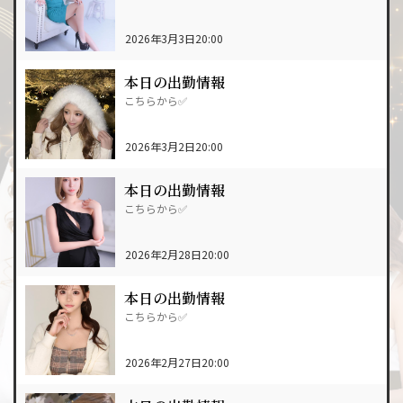
2026年3月3日20:00
本日の出勤情報
こちらから✅
2026年3月2日20:00
本日の出勤情報
こちらから✅
2026年2月28日20:00
本日の出勤情報
こちらから✅
2026年2月27日20:00