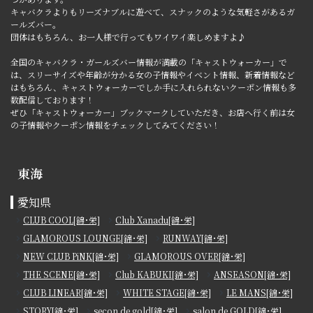
キャバクラよりもリーズナブルに遊べて、スナックのような気軽さがあるガ
ールズバー。
団体はもちろん、お一人様で行ってもワイワイ楽しめますよ♪
全国のキャバクラ・ガールズバー情報が満載の「キャストウォーカー」で
は、スリーサイズや年齢が分かる女の子情報やイベント情報、新着情報など
はもちろん、キャストウォーカーでしか手に入れられないクーポン情報も多
数配信しております！
ぜひ「キャストウォーカー」ブックマークしていただき、お店へ行く前は女
の子情報やクーポン情報をチェックしてみてください！
東海
愛知県
CLUB COOL[錦･栄]
Club Xanadu[錦･栄]
GLAMOROUS LOUNGE[錦･栄]
RUNWAY[錦･栄]
NEW CLUB PiNK[錦･栄]
GLAMOROUS OVER[錦･栄]
THE SCENE[錦･栄]
Club KABUKI[錦･栄]
ANSEASON[錦･栄]
CLUB LINEAR[錦･栄]
WHITE STAGE[錦･栄]
LE MANS[錦･栄]
STORY[錦･栄]
secon de gold[錦･栄]
salon de GOLD[錦･栄]