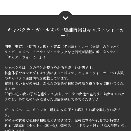
キャバクラ・ガールズバー店舗情報は
キャストウォーカ
ー！
関東（東京）・関西（大阪）・東海（名古屋）・九州（福岡）のキャバク
ラ・ガールズバー・ラウンジ・スナックなど情報が満載のポータルサイト
「キャストウォーカー」！
キャバクラは、女の子とお喋りやお酒を楽しむお店です。
料金体系やコンセプトはお店によって様々で、キャストウォーカーでは多数
のキャバクラ店舗情報を掲載しています。
在籍している女の子は、あなたの悩みや日頃の愚痴を寄り添って聞いてくれ
ます☆
20代中心の女の子が在籍するお店や、オトナの女性が在籍する熟女キャバク
ラなど、あなたの好みに合ったお店を探してみてください♪
ガールズバーは、カウンター越しに女の子とお喋りやお酒を楽しむお店で
す。
女の子の衣装は私服や制服などさまざまで、気軽に立ち寄れるのが特徴♪
料金は基本的にセット2,500～5,000円で、「1ドリンク制」「飲み放題」の2
つがあります。