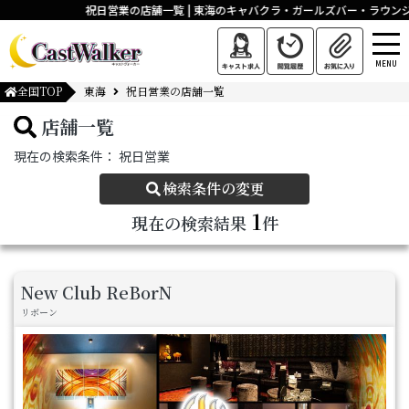
祝日営業の店舗一覧 | 東海のキャバクラ・ガールズバー・ラウン
MENU
全国TOP
東海
祝日営業の店舗一覧
店舗一覧
現在の検索条件：
祝日営業
検索条件の変更
1
現在の検索結果
件
New Club ReBorN
リボーン