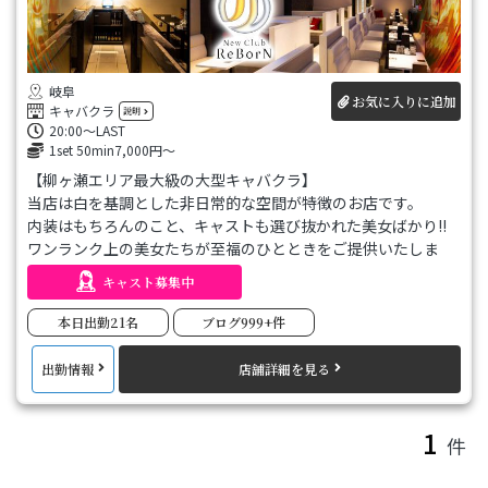
岐阜
お気に入りに追加
キャバクラ
説明
20:00～LAST
1set 50min7,000円～
【柳ヶ瀬エリア最大級の大型キャバクラ】
当店は白を基調とした非日常的な空間が特徴のお店です。
内装はもちろんのこと、キャストも選び抜かれた美女ばかり!!
ワンランク上の美女たちが至福のひとときをご提供いたしま
す。
キャスト募集中
ぜひ、当店で素敵な時間をお過ごしください。
本日出勤21名
ブログ999+件
出勤情報
店舗詳細を見る
1
件