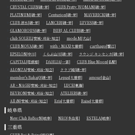
CRYSTAL CLUB[錦･栄]
CLUB Pretty WOMAN[錦･栄]
PLATINUM[錦･栄]
Centurion[錦･栄]
MAVERICK[錦･栄]
CLUB 涼水[錦･栄]
LANCER[錦･栄]
LUVES[錦･栄]
GLAMOROUS[錦･栄]
BURJ AL CLUB[錦･栄]
club SOLEIL[安城･刈谷･知立]
mode.M[犬山]
CLUB NOVA[錦･栄]
with・MAX[大曽根]
carthago[蟹江]
EPSILON[中川]
くらぶ山川[錦･栄]
ラウンジ キンセンカ[錦･栄]
CAPITAL[尾張旭]
DAHLIA[一宮]
CLUB Blue Moon[名駅]
ALONZA[安城･刈谷･知立]
クラブ純[錦･栄]
member's Bakaj0[錦･栄]
Lepus[大曽根]
amour[金山]
AR・NAGE[安城･刈谷･知立]
LUCE[東海]
BEYRON[安城･刈谷･知立]
ATELIER[錦･栄]
All iN[安城･刈谷･知立]
Eris[大曽根]
Raise[大曽根]
岐阜県
New Club ReBorN[岐阜]
NEO[多治見]
ESTELA[岐阜]
三重県
CLUB Roi & Reine[四日市]