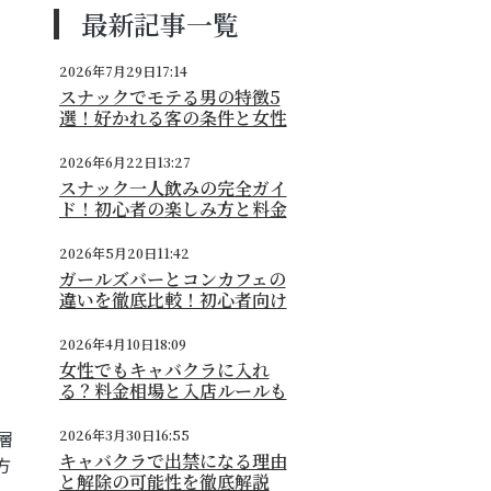
最新記事一覧
2026年7月29日17:14
スナックでモテる男の特徴5
選！好かれる客の条件と女性
の本音
2026年6月22日13:27
スナック一人飲みの完全ガイ
ド！初心者の楽しみ方と料金
相場
2026年5月20日11:42
ガールズバーとコンカフェの
違いを徹底比較！初心者向け
の選び方
2026年4月10日18:09
女性でもキャバクラに入れ
る？料金相場と入店ルールも
詳しく解説
層
2026年3月30日16:55
キャバクラで出禁になる理由
方
と解除の可能性を徹底解説