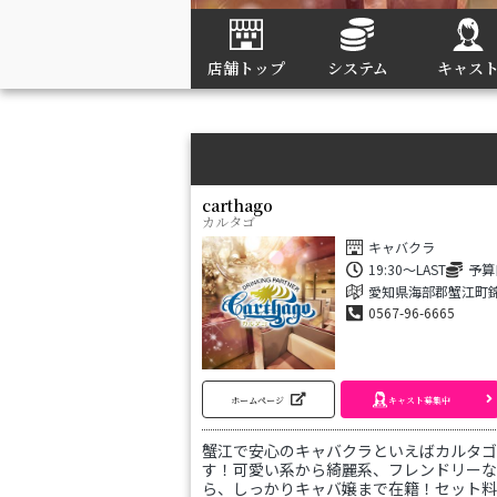
店舗トップ
システム
キャス
carthago
カルタゴ
キャバクラ
19:30～LAST
予算
愛知県海部郡蟹江町錦1
0567-96-6665
ホームページ
キャスト募集中
蟹江で安心のキャバクラといえばカルタゴ
す！可愛い系から綺麗系、フレンドリーな
ら、しっかりキャバ嬢まで在籍！セット料