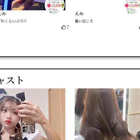
えみ
えみ
どれくらいぶり⁉️
暑い日こそ
7
ャスト