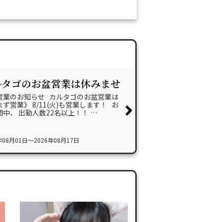
ルタゴのお盆営業は休みませ

営業のお知らせ カルタゴのお盆営業は
ず営業》 8/11(火)も営業します！ お
間中、 出勤人数22名以上！！ …
年08月01日
〜2026年08月17日