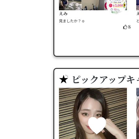
えみ
見ましたか？☺️
8
ピックアップキ