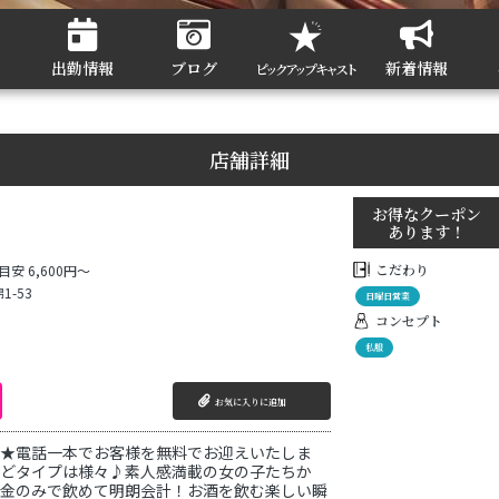
ト
出勤情報
ブログ
新着情報
ピックアップキャスト
店舗詳細
お得なクーポン
あります！
こだわり
目安 6,600円～
-53
日曜日営業
コンセプト
私服
お気に入りに追加
★電話一本でお客様を無料でお迎えいたしま
どタイプは様々♪素人感満載の女の子たちか
金のみで飲めて明朗会計！お酒を飲む楽しい瞬