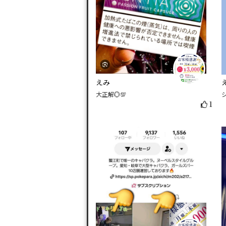
えみ
大正解💮💯
1