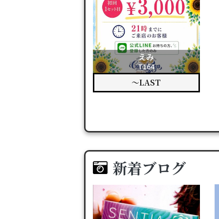
えみ
T164
〜LAST
新着ブログ