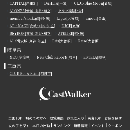
CAPITAL[尾張旭]
DAHLIA[一宮]
CLUB Blue Moon[名駅]
ALONZA[安城･刈谷･知立]
クラブ純[錦･栄]
member's Bakaj0[錦･栄]
Lepus[大曽根]
amour[金山]
AR・NAGE[安城･刈谷･知立]
LUCE[東海]
BEYRON[安城･刈谷･知立]
ATELIER[錦･栄]
All iN[安城･刈谷･知立]
Eris[大曽根]
Raise[大曽根]
岐阜県
NEO[多治見]
New Club ReBorN[岐阜]
ESTELA[岐阜]
三重県
CLUB Roi & Reine[四日市]
全国TOP
初めての方へ
閲覧履歴
お気に入り
東海TOP
お店を探す
女の子を探す
本日の出勤
ランキング
新着情報
イベント
クーポン