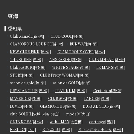
東海
愛知県
Club Xanadu[錦･栄]
CLUB COOL[錦･栄]
GLAMOROUS LOUNGE[錦･栄]
RUNWAY[錦･栄]
NEW CLUB PiNK[錦･栄]
GLAMOROUS OVER[錦･栄]
THE SCENE[錦･栄]
ANSEASON[錦･栄]
CLUB LINEAR[錦･栄]
Club KABUKI[錦･栄]
WHITE STAGE[錦･栄]
LE MANS[錦･栄]
STORY[錦･栄]
CLUB Pretty WOMAN[錦･栄]
secon de gold[錦･栄]
salon de GOLD[錦･栄]
CRYSTAL CLUB[錦･栄]
PLATINUM[錦･栄]
Centurion[錦･栄]
MAVERICK[錦･栄]
CLUB 涼水[錦･栄]
LANCER[錦･栄]
LUVES[錦･栄]
GLAMOROUS[錦･栄]
BURJ AL CLUB[錦･栄]
club SOLEIL[安城･刈谷･知立]
mode.M[犬山]
CLUB NOVA[錦･栄]
with・MAX[大曽根]
carthago[蟹江]
EPSILON[中川]
くらぶ山川[錦･栄]
ラウンジ キンセンカ[錦･栄]