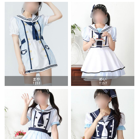
まや
めい
T153
T157