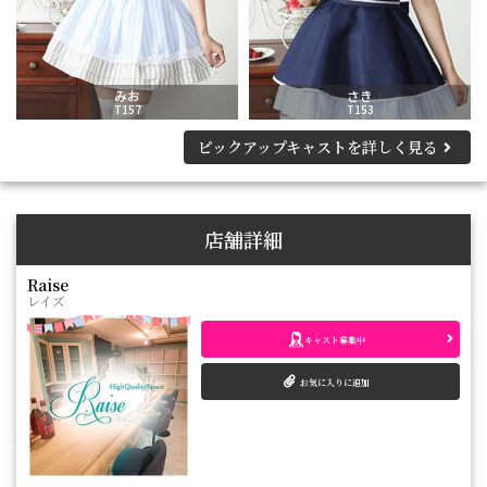
みお
さき
T157
T153
ピックアップキャストを詳しく見る
店舗詳細
Raise
レイズ
キャスト募集中
お気に入りに追加