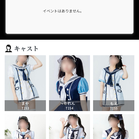
イベントはありません。
キャスト
まや
かれん
もえ
T153
T154
T155