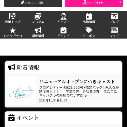
お気に入りに追加
キャスト募集中
店舗トップ
システム
キャスト
出勤情報
ブログ
新着情報
イベント
クーポン
マップ
ピックアップキャスト
新着情報
リニューアルオープンにつきキャスト
大募集‼️
フロアレディー 時給2,500円 +高額バック‼️ 永久保証
制度導入！！ 学生の方、会社員の方… またまた
キャバクラの経験のない方&he…
2021年11月4日21:59
イベント