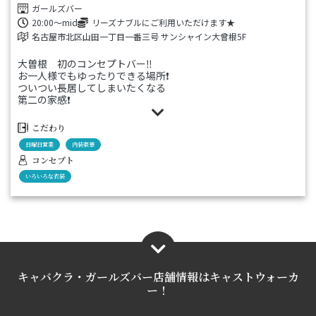
ガールズバー
20:00～mid
リーズナブルにご利用いただけます★
名古屋市北区山田一丁目一番三号 サンシャイン大曾根5F
大曽根 初のコンセプトバー‼️
お一人様でもゆったりできる場所❗️
ついつい長居してしまいたくなる
第二の家感❗️
コンセプトバーとは…
こだわり
巷で話題のコンセプトカフェと
日曜日営業
内装豪華
ガールズバーの中間帯です。
コンセプト
こんな人にピッタリ‼️
いろいろな衣装
もぉ普通のガールズバーは飽きたな…
コンカフェに興味はあるけど
行く勇気がなかなか無いな…
推しを探したい！
などなど
キャバクラ・ガールズバー店舗情報は
キャストウォーカ
ー！