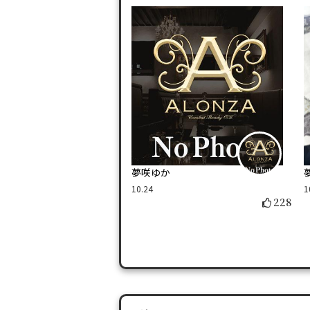
夢咲ゆか
10.24
1
228