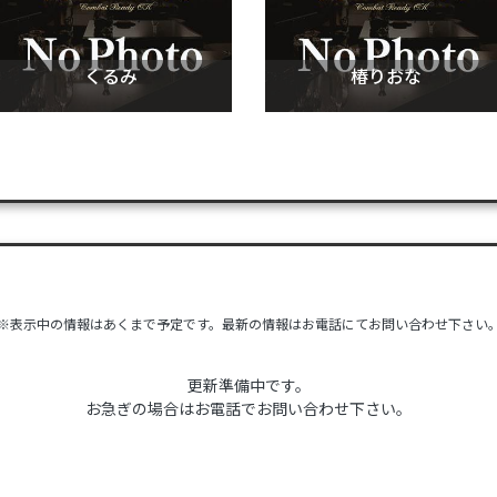
くるみ
椿りおな
※表示中の情報はあくまで予定です。最新の情報はお電話にてお問い合わせ下さい
更新準備中です。
お急ぎの場合はお電話でお問い合わせ下さい。