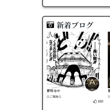
新着ブログ
夢咲ゆか
⚠️ご報告⚠️
❤️‍
180