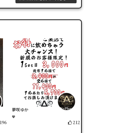
夢咲ゆか
💖
196
212