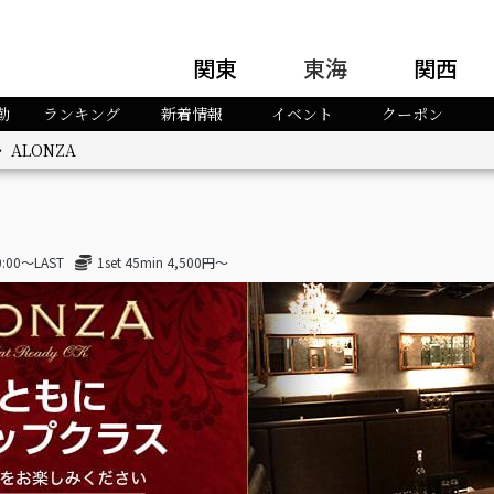
関東
東海
関西
出勤情報
ブログ
ピックアップキャスト
新着情報
勤
ランキング
新着情報
イベント
クーポン
ALONZA
0:00～LAST
1set 45min 4,500円～