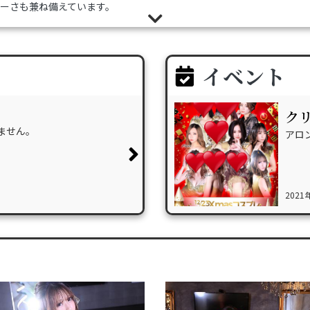
ーさも兼ね備えています。
しんでいただけるアロンザ。
過ごしください。
イベント
ク
ません。
アロン
2021