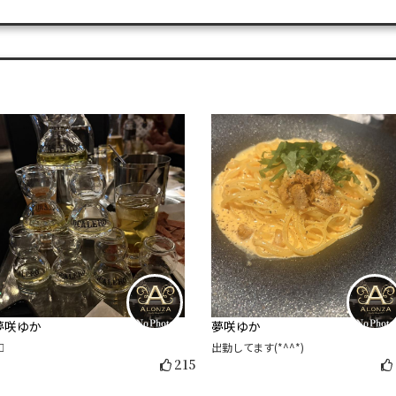
夢咲ゆか
夢咲ゆか
🔥
出勤してます(*^^*)
215