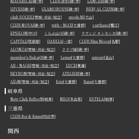
MAVERICK[錦･栄]
CLUB 涼水[錦･栄]
LANCER[錦･栄]
LUVES[錦･栄]
GLAMOROUS[錦･栄]
BURJ AL CLUB[錦･栄]
club SOLEIL[安城･刈谷･知立]
mode.M[犬山]
CLUB NOVA[錦･栄]
with・MAX[大曽根]
carthago[蟹江]
EPSILON[中川]
くらぶ山川[錦･栄]
ラウンジ キンセンカ[錦･栄]
CAPITAL[尾張旭]
DAHLIA[一宮]
CLUB Blue Moon[名駅]
ALONZA[安城･刈谷･知立]
クラブ純[錦･栄]
member's Bakaj0[錦･栄]
Lepus[大曽根]
amour[金山]
AR・NAGE[安城･刈谷･知立]
LUCE[東海]
BEYRON[安城･刈谷･知立]
ATELIER[錦･栄]
All iN[安城･刈谷･知立]
Eris[大曽根]
Raise[大曽根]
岐阜県
New Club ReBorN[岐阜]
NEO[多治見]
ESTELA[岐阜]
三重県
CLUB Roi & Reine[四日市]
関西