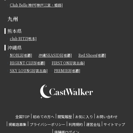
Club Belle 神戸[神戸三宮・姫路]
九州
熊本県
club RITZ[熊本]
沖縄県
NOBLE[那覇]
沖縄SEASIDE[那覇]
Red Shoes[那覇]
REGENT CLUB[那覇]
FIRST ONE[宮古島]
SKY LOUNGE[宮古島]
PREMIER[那覇]
全国TOP
初めての方へ
閲覧履歴
お気に入り
お問い合わせ
掲載店募集
プライバシーポリシー
利用規約
運営会社
サイトマップ
店舗様ログイン