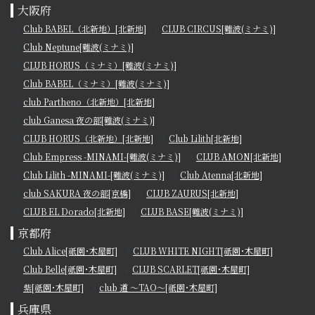
大阪府
Club BABEL（北新地）[北新地]
CLUB CIRCUS[難波(ミナミ)]
Club Neptune[難波(ミナミ)]
CLUB HORUS（ミナミ）[難波(ミナミ)]
Club BABEL（ミナミ）[難波(ミナミ)]
club Partheno（北新地）[北新地]
club Ganesa 夜の部[難波(ミナミ)]
CLUB HORUS（北新地）[北新地]
Club Lilith[北新地]
Club Empress -MINAMI-[難波(ミナミ)]
CLUB AMON[北新地]
Club Lilith -MINAMI-[難波(ミナミ)]
Club Atenna[北新地]
club SAKURA 夜の部[京橋]
CLUB ZAURUS[北新地]
CLUB EL Dorado[北新地]
CLUB BASE[難波(ミナミ)]
京都府
Club Alice[祇園･木屋町]
CLUB WHITE NIGHT[祇園･木屋町]
Club Belle[祇園･木屋町]
CLUB SCARLET[祇園･木屋町]
紫[祇園･木屋町]
club 道 ～TAO～[祇園･木屋町]
兵庫県