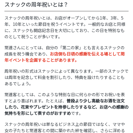
スナックの周年祝いとは？
スナックの周年祝いとは、お店がオープンしてから1年、3年、5
年、10年といった節目を祝うイベントです。一般的なお店と同様
に、スナックも開店記念日を大切にしており、この日を特別なも
のとして祝うことが多いです。
常連さんにとっては、自分の「第二の家」とも言えるスナックの
成長を祝う機会であり、
お店側も日頃の感謝を伝える場として周
年イベントを企画することがあります。
周年祝いの形式はスナックによって異なります。一部のスナックで
は周年を記念して料金を割引したり、特典を設けたりすることも
あるでしょう。
常連客としては、このような特別な日に何らかの形でお祝いを表
すとより喜ばれます。たとえば、
普段より少し高級なお酒を注文
したり、花束やプレゼントを持参したりするなど、お店への感謝の
気持ちを形にして表すのがおすすめ
です。
スナックの周年祝いは単なるビジネス上の節目ではなく、ママや
女の子たちと常連客との間に築かれた絆を確認し、さらに深める