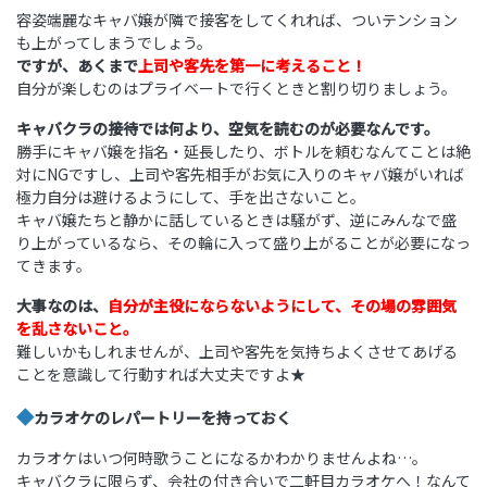
容姿端麗なキャバ嬢が隣で接客をしてくれれば、ついテンション
も上がってしまうでしょう。
ですが、あくまで
上司や客先を第一に考えること！
自分が楽しむのはプライベートで行くときと割り切りましょう。
キャバクラの接待では何より、空気を読むのが必要なんです。
勝手にキャバ嬢を指名・延長したり、ボトルを頼むなんてことは絶
対にNGですし、上司や客先相手がお気に入りのキャバ嬢がいれば
極力自分は避けるようにして、手を出さないこと。
キャバ嬢たちと静かに話しているときは騒がず、逆にみんなで盛
り上がっているなら、その輪に入って盛り上がることが必要になっ
てきます。
大事なのは、
自分が主役にならないようにして、その場の雰囲気
を乱さないこと。
難しいかもしれませんが、上司や客先を気持ちよくさせてあげる
ことを意識して行動すれば大丈夫ですよ★
◆
カラオケのレパートリーを持っておく
カラオケはいつ何時歌うことになるかわかりませんよね…。
キャバクラに限らず、会社の付き合いで二軒目カラオケへ！なんて