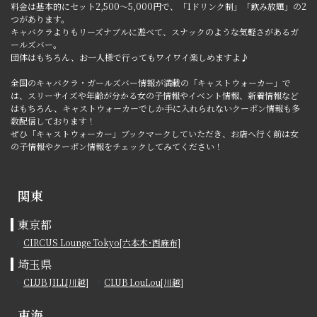
料金は基本的にセット2,500～5,000円で、「1ドリンク制」「飲み放題」の2
つがあります。
キャバクラよりもリーズナブルに遊べて、スナックのような気軽さがあるガ
ールズバー。
団体はもちろん、お一人様で行ってもワイワイ楽しめますよ♪
全国のキャバクラ・ガールズバー情報が満載の「キャストウォーカー」で
は、スリーサイズや年齢が分かる女の子情報やイベント情報、新着情報など
はもちろん、キャストウォーカーでしか手に入れられないクーポン情報も多
数配信しております！
ぜひ「キャストウォーカー」ブックマークしていただき、お店へ行く前は女
の子情報やクーポン情報をチェックしてみてください！
関東
東京都
CIRCUS Lounge Tokyo[六本木･西麻布]
埼玉県
CLUB JILL[川越]
CLUB LouLou[川越]
東海