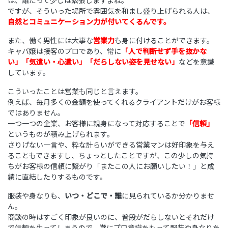
は、誰だって少しは緊張しますよね。
ですが、そういった場所で雰囲気を和まし盛り上げられる人は、
自然とコミュニケーション力が付いてくるんです。
また、働く男性には大事な
営業力
も身に付けることができます。
キャバ嬢は接客のプロであり、常に
「人で判断せず手を抜かな
い」「気遣い・心遣い」「だらしない姿を見せない」
などを意識
しています。
こういったことは営業も同じと言えます。
例えば、毎月多くの金額を使ってくれるクライアントだけがお客様
ではありません。
一つ一つの企業、お客様に親身になって対応することで
「信頼」
というものが積み上げられます。
さりげない一言や、粋な計らいができる営業マンは好印象を与え
ることもできますし、ちょっとしたことですが、この少しの気持
ちがお客様の信頼に繋がり「またこの人にお願いしたい！」と成
績に直結したりするものです。
服装や身なりも、
いつ・どこで・誰
に見られているか分かりませ
ん。
商談の時はすごく印象が良いのに、普段がだらしないとそれだけ
で信頼を失ってしまうので、常にプロ意識をもって服装や身なりを