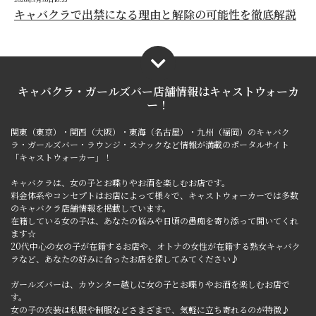
キャバクラで出禁になる理由と解除の可能性を徹底解説
キャバクラ・ガールズバー店舗情報は
キャストウォーカ
ー！
関東（東京）・関西（大阪）・東海（名古屋）・九州（福岡）のキャバク
ラ・ガールズバー・ラウンジ・スナックなど情報が満載のポータルサイト
「キャストウォーカー」！
キャバクラは、女の子とお喋りやお酒を楽しむお店です。
料金体系やコンセプトはお店によって様々で、キャストウォーカーでは多数
のキャバクラ店舗情報を掲載しています。
在籍している女の子は、あなたの悩みや日頃の愚痴を寄り添って聞いてくれ
ます☆
20代中心の女の子が在籍するお店や、オトナの女性が在籍する熟女キャバク
ラなど、あなたの好みに合ったお店を探してみてください♪
ガールズバーは、カウンター越しに女の子とお喋りやお酒を楽しむお店で
す。
女の子の衣装は私服や制服などさまざまで、気軽に立ち寄れるのが特徴♪