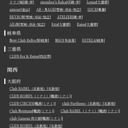
クラブ純[錦･栄]
member's Bakaj0[錦･栄]
Lepus[大曽根]
amour[金山]
AR・NAGE[安城･刈谷･知立]
LUCE[東海]
BEYRON[安城･刈谷･知立]
ATELIER[錦･栄]
All iN[安城･刈谷･知立]
Eris[大曽根]
Raise[大曽根]
岐阜県
New Club ReBorN[岐阜]
NEO[多治見]
ESTELA[岐阜]
三重県
CLUB Roi & Reine[四日市]
関西
大阪府
Club BABEL（北新地）[北新地]
CLUB HORUS（ミナミ）[難波(ミナミ)]
CLUB CIRCUS[難波(ミナミ)]
club Partheno（北新地）[北新地]
Club Neptune[難波(ミナミ)]
Club BABEL（ミナミ）[難波(ミナミ)]
club Ganesa 夜の部[難波(ミナミ)]
CLUB HORUS（北新地）[北新地]