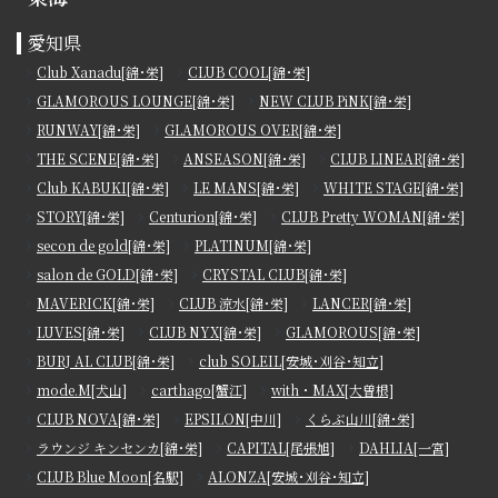
愛知県
Club Xanadu[錦･栄]
CLUB COOL[錦･栄]
GLAMOROUS LOUNGE[錦･栄]
NEW CLUB PiNK[錦･栄]
RUNWAY[錦･栄]
GLAMOROUS OVER[錦･栄]
THE SCENE[錦･栄]
ANSEASON[錦･栄]
CLUB LINEAR[錦･栄]
Club KABUKI[錦･栄]
LE MANS[錦･栄]
WHITE STAGE[錦･栄]
STORY[錦･栄]
Centurion[錦･栄]
CLUB Pretty WOMAN[錦･栄]
secon de gold[錦･栄]
PLATINUM[錦･栄]
salon de GOLD[錦･栄]
CRYSTAL CLUB[錦･栄]
MAVERICK[錦･栄]
CLUB 涼水[錦･栄]
LANCER[錦･栄]
LUVES[錦･栄]
CLUB NYX[錦･栄]
GLAMOROUS[錦･栄]
BURJ AL CLUB[錦･栄]
club SOLEIL[安城･刈谷･知立]
mode.M[犬山]
carthago[蟹江]
with・MAX[大曽根]
CLUB NOVA[錦･栄]
EPSILON[中川]
くらぶ山川[錦･栄]
ラウンジ キンセンカ[錦･栄]
CAPITAL[尾張旭]
DAHLIA[一宮]
CLUB Blue Moon[名駅]
ALONZA[安城･刈谷･知立]