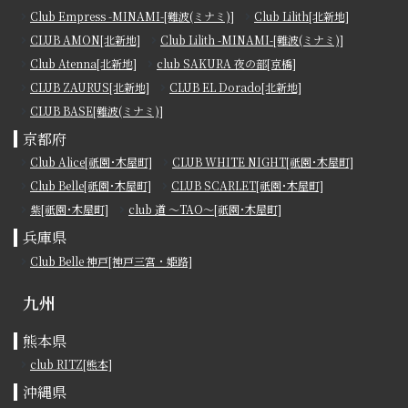
Club Empress -MINAMI-[難波(ミナミ)]
Club Lilith[北新地]
CLUB AMON[北新地]
Club Lilith -MINAMI-[難波(ミナミ)]
Club Atenna[北新地]
club SAKURA 夜の部[京橋]
CLUB ZAURUS[北新地]
CLUB EL Dorado[北新地]
CLUB BASE[難波(ミナミ)]
京都府
Club Alice[祇園･木屋町]
CLUB WHITE NIGHT[祇園･木屋町]
Club Belle[祇園･木屋町]
CLUB SCARLET[祇園･木屋町]
紫[祇園･木屋町]
club 道 ～TAO～[祇園･木屋町]
兵庫県
Club Belle 神戸[神戸三宮・姫路]
九州
熊本県
club RITZ[熊本]
沖縄県