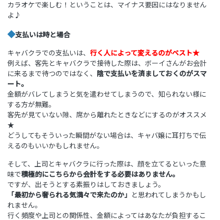
カラオケで楽しむ！ということは、マイナス要因にはなりません
よ♪
◆
支払いは時と場合
キャバクラでの支払いは、
行く人によって変えるのがベスト★
例えば、客先とキャバクラで接待した際は、ボーイさんがお会計
に来るまで待つのではなく、
陰で支払いを済ましておくのがスマ
ート。
金額がバレてしまうと気を遣わせてしまうので、知られない様に
する方が無難。
客先が見ていない隙、席から離れたときなどにするのがオススメ
★
どうしてもそういった瞬間がない場合は、キャバ嬢に耳打ちで伝
えるのもいいかもしれません。
そして、上司とキャバクラに行った際は、顔を立てるといった意
味で
積極的にこちらから会計をする必要はありません。
ですが、出そうとする素振りはしておきましょう。
「最初から奢られる気満々で来たのか」
と思われてしまうかもし
れません。
行く頻度や上司との関係性、金額によってはあなたが負担するこ