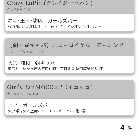
Crazy LaPin (クレイジーラパン)
クレイジーラパン
赤羽･王子･駒込
ガールズバー
東京都北区赤羽南１丁目５−７ クレアシオン赤羽ビル5F
【朝・昼キャバ】ニューロイヤル モーニング
ニューロイヤルモーニング
大宮･浦和
朝キャバ
埼玉県さいたま市大宮区仲町１丁目５０ 福田産業ビル 2F
Girl's Bar MOCO×2（モコモコ）
ガールズバーモコモコ
上野
ガールズバー
東京都台東区上野2-2-3 コロンビアビル3階A号
4
件