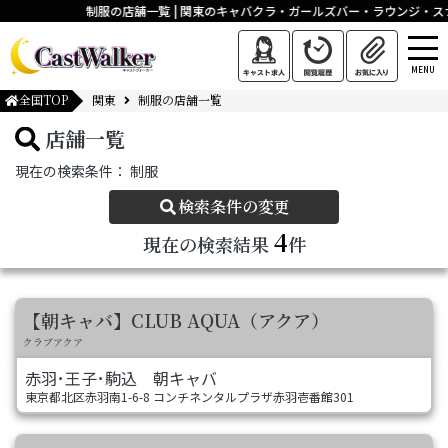
制服の店舗一覧 | 関東のキャバクラ・ガールズバー・ラウンジ・
MENU
全国TOP
関東
制服の店舗一覧
店舗一覧
現在の検索条件：
制服
検索条件の変更
4
現在の検索結果
件
【朝キャバ】CLUB AQUA（アクア）
クラブアクア
赤羽･王子･駒込
朝キャバ
東京都北区赤羽南1-6-8 コンチネンタルプラザ赤羽壱番館301