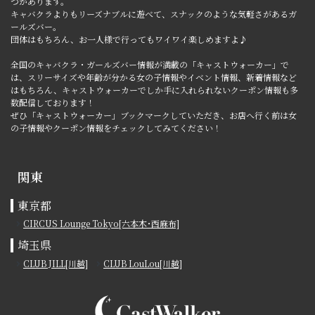
つがあります。
キャバクラよりもリーズナブルに遊べて、スナックのような気軽さがあるガ
ールズバー。
団体はもちろん、お一人様で行ってもワイワイ楽しめますよ♪
全国のキャバクラ・ガールズバー情報が満載の「キャストウォーカー」で
は、スリーサイズや年齢が分かる女の子情報やイベント情報、新着情報など
はもちろん、キャストウォーカーでしか手に入れられないクーポン情報も多
数配信しております！
ぜひ「キャストウォーカー」ブックマークしていただき、お店へ行く前は女
の子情報やクーポン情報をチェックしてみてください！
関東
東京都
CIRCUS Lounge Tokyo[六本木･西麻布]
埼玉県
CLUB JILL[川越]
CLUB LouLou[川越]