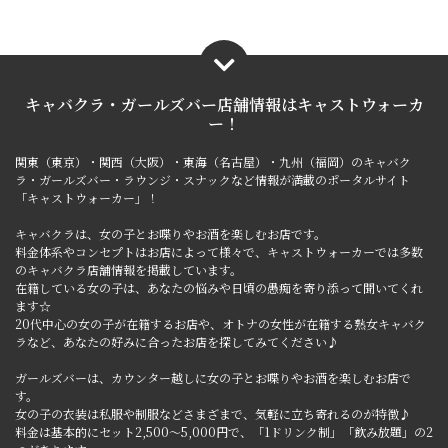
キャバクラ・ガールズバー店舗情報は
キャストウォーカ
ー！
関東（東京）・関西（大阪）・東海（名古屋）・九州（福岡）のキャバク
ラ・ガールズバー・ラウンジ・スナックなど情報が満載のポータルサイト
「キャストウォーカー」！
キャバクラは、女の子とお喋りやお酒を楽しむお店です。
料金体系やコンセプトはお店によって様々で、キャストウォーカーでは多数
のキャバクラ店舗情報を掲載しています。
在籍している女の子は、あなたの悩みや日頃の愚痴を寄り添って聞いてくれ
ます☆
20代中心の女の子が在籍するお店や、オトナの女性が在籍する熟女キャバク
ラなど、あなたの好みに合ったお店を探してみてください♪
ガールズバーは、カウンター越しに女の子とお喋りやお酒を楽しむお店で
す。
女の子の衣装は私服や制服などさまざまで、気軽に立ち寄れるのが特徴♪
料金は基本的にセット2,500～5,000円で、「1ドリンク制」「飲み放題」の2