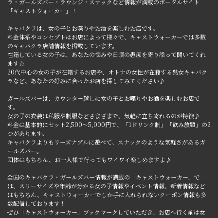
ラ・ガールズバー・ラウンジ・スナックなど情報が満載のポータルサイト
「キャストウォーカー」！
キャバクラは、女の子とお喋りやお酒を楽しむお店です。
料金体系やコンセプトはお店によって様々で、キャストウォーカーでは多数
のキャバクラ店舗情報を掲載しています。
在籍している女の子は、あなたの悩みや日頃の愚痴を寄り添って聞いてくれ
ます☆
20代中心の女の子が在籍するお店や、オトナの女性が在籍する熟女キャバク
ラなど、あなたの好みに合ったお店を探してみてください♪
ガールズバーは、カウンター越しに女の子とお喋りやお酒を楽しむお店で
す。
女の子の衣装は私服や制服などさまざまで、気軽に立ち寄れるのが特徴♪
料金は基本的にセット2,500～5,000円で、「1ドリンク制」「飲み放題」の2
つがあります。
キャバクラよりもリーズナブルに遊べて、スナックのような気軽さがあるガ
ールズバー。
団体はもちろん、お一人様で行ってもワイワイ楽しめますよ♪
全国のキャバクラ・ガールズバー情報が満載の「キャストウォーカー」で
は、スリーサイズや年齢が分かる女の子情報やイベント情報、新着情報など
はもちろん、キャストウォーカーでしか手に入れられないクーポン情報も多
数配信しております！
ぜひ「キャストウォーカー」ブックマークしていただき、お店へ行く前は女