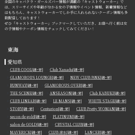
全国のキャバクラ・ガールズバー情報が満載の「キャストウォーカー」で
は、スリーサイズや年齢が分かる女の子情報やイベント情報、新着情報など
はもちろん、キャストウォーカーでしか手に入れられないクーポン情報も多
数配信しております！
ぜひ「キャストウォーカー」ブックマークしていただき、お店へ行く前は女
の子情報やクーポン情報をチェックしてみてください！
東海
愛知県
CLUB COOL[錦･栄]
Club Xanadu[錦･栄]
GLAMOROUS LOUNGE[錦･栄]
NEW CLUB PiNK[錦･栄]
RUNWAY[錦･栄]
GLAMOROUS OVER[錦･栄]
THE SCENE[錦･栄]
ANSEASON[錦･栄]
Club KABUKI[錦･栄]
CLUB LINEAR[錦･栄]
LE MANS[錦･栄]
WHITE STAGE[錦･栄]
STORY[錦･栄]
Centurion[錦･栄]
CLUB Pretty WOMAN[錦･栄]
secon de gold[錦･栄]
PLATINUM[錦･栄]
salon de GOLD[錦･栄]
CRYSTAL CLUB[錦･栄]
MAVERICK[錦･栄]
CLUB 涼水[錦･栄]
LANCER[錦･栄]