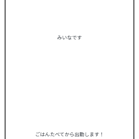
みいなです
ごはんたべてから出勤します！