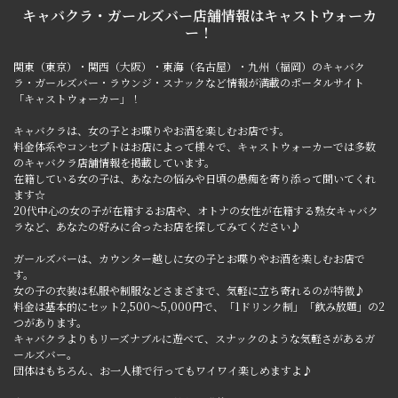
キャバクラ・ガールズバー店舗情報は
キャストウォーカ
ー！
関東（東京）・関西（大阪）・東海（名古屋）・九州（福岡）のキャバク
ラ・ガールズバー・ラウンジ・スナックなど情報が満載のポータルサイト
「キャストウォーカー」！
キャバクラは、女の子とお喋りやお酒を楽しむお店です。
料金体系やコンセプトはお店によって様々で、キャストウォーカーでは多数
のキャバクラ店舗情報を掲載しています。
在籍している女の子は、あなたの悩みや日頃の愚痴を寄り添って聞いてくれ
ます☆
20代中心の女の子が在籍するお店や、オトナの女性が在籍する熟女キャバク
ラなど、あなたの好みに合ったお店を探してみてください♪
ガールズバーは、カウンター越しに女の子とお喋りやお酒を楽しむお店で
す。
女の子の衣装は私服や制服などさまざまで、気軽に立ち寄れるのが特徴♪
料金は基本的にセット2,500～5,000円で、「1ドリンク制」「飲み放題」の2
つがあります。
キャバクラよりもリーズナブルに遊べて、スナックのような気軽さがあるガ
ールズバー。
団体はもちろん、お一人様で行ってもワイワイ楽しめますよ♪