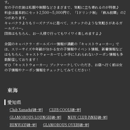
す。
女の子の衣装は私服や制服などさまざまで、気軽に立ち寄れるのが特徴♪
料金は基本的にセット2,500～5,000円で、「1ドリンク制」「飲み放題」の2
つがあります。
キャバクラよりもリーズナブルに遊べて、スナックのような気軽さがあるガ
ールズバー。
団体はもちろん、お一人様で行ってもワイワイ楽しめますよ♪
全国のキャバクラ・ガールズバー情報が満載の「キャストウォーカー」で
は、スリーサイズや年齢が分かる女の子情報やイベント情報、新着情報など
はもちろん、キャストウォーカーでしか手に入れられないクーポン情報も多
数配信しております！
ぜひ「キャストウォーカー」ブックマークしていただき、お店へ行く前は女
の子情報やクーポン情報をチェックしてみてください！
東海
愛知県
Club Xanadu[錦･栄]
CLUB COOL[錦･栄]
GLAMOROUS LOUNGE[錦･栄]
NEW CLUB PiNK[錦･栄]
RUNWAY[錦･栄]
GLAMOROUS OVER[錦･栄]