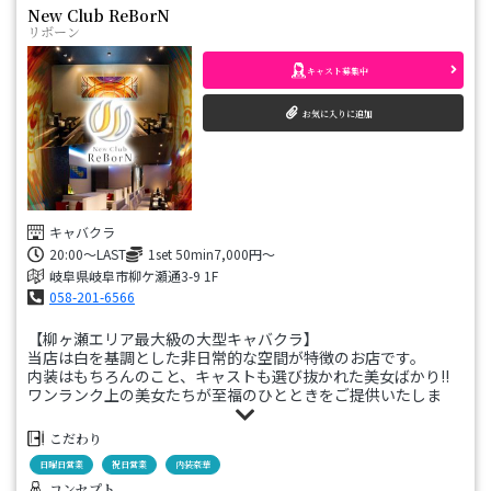
New Club ReBorN
リボーン
キャスト募集中
お気に入りに追加
キャバクラ
20:00～LAST
1set 50min7,000円～
岐阜県岐阜市柳ケ瀬通3-9 1F
058-201-6566
【柳ヶ瀬エリア最大級の大型キャバクラ】
当店は白を基調とした非日常的な空間が特徴のお店です。
内装はもちろんのこと、キャストも選び抜かれた美女ばかり!!
ワンランク上の美女たちが至福のひとときをご提供いたしま
す。
ぜひ、当店で素敵な時間をお過ごしください。
こだわり
日曜日営業
祝日営業
内装豪華
コンセプト