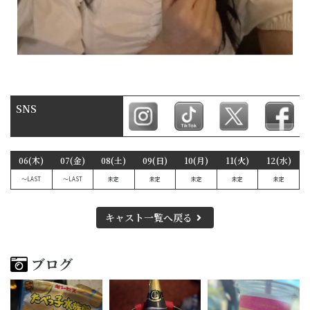
SNS
06(木)
07(金)
08(土)
09(日)
10(月)
11(火)
12(水)
〜LAST
〜LAST
未定
未定
未定
未定
未定
キャスト一覧へ戻る
ブログ