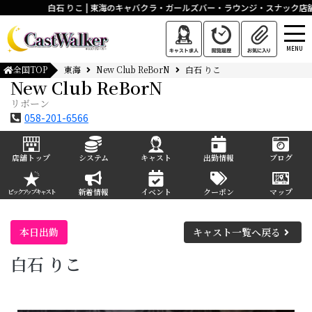
白石 りこ | 東海のキャバクラ・ガールズバー・ラウンジ・スナック店
MENU
全国TOP
東海
New Club ReBorN
白石 りこ
New Club ReBorN
リボーン
058-201-6566
店舗トップ
システム
キャスト
出勤情報
ブログ
新着情報
イベント
クーポン
マップ
ピックアップキャスト
本日出勤
キャスト一覧へ戻る
白石 りこ