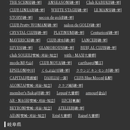
THE SCENE[錦･栄]
ANSEASON[錦･栄]
Club KABUKI[錦･栄]
CLUB LINEAR[錦･栄]
WHITE STAGE[錦･栄]
LE MANS[錦･栄]
STORY[錦･栄]
secon de gold[錦･栄]
CLUB Pretty WOMAN[錦･栄]
salon de GOLD[錦･栄]
CRYSTAL CLUB[錦･栄]
PLATINUM[錦･栄]
Centurion[錦･栄]
MAVERICK[錦･栄]
CLUB 涼水[錦･栄]
LANCER[錦･栄]
LUVES[錦･栄]
GLAMOROUS[錦･栄]
BURJ AL CLUB[錦･栄]
club SOLEIL[安城･刈谷･知立]
with・MAX[大曽根]
mode.M[犬山]
CLUB NOVA[錦･栄]
carthago[蟹江]
EPSILON[中川]
くらぶ山川[錦･栄]
ラウンジ キンセンカ[錦･栄]
CAPITAL[尾張旭]
DAHLIA[一宮]
CLUB Blue Moon[名駅]
ALONZA[安城･刈谷･知立]
クラブ純[錦･栄]
member's Bakaj0[錦･栄]
Lepus[大曽根]
amour[金山]
AR・NAGE[安城･刈谷･知立]
LUCE[東海]
BEYRON[安城･刈谷･知立]
ATELIER[錦･栄]
All iN[安城･刈谷･知立]
Eris[大曽根]
Raise[大曽根]
岐阜県