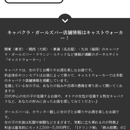
キャバクラ・ガールズバー店舗情報は
キャストウォーカ
ー！
関東（東京）・関西（大阪）・東海（名古屋）・九州（福岡）のキャバク
ラ・ガールズバー・ラウンジ・スナックなど情報が満載のポータルサイト
「キャストウォーカー」！
キャバクラは、女の子とお喋りやお酒を楽しむお店です。
料金体系やコンセプトはお店によって様々で、キャストウォーカーでは多数
のキャバクラ店舗情報を掲載しています。
在籍している女の子は、あなたの悩みや日頃の愚痴を寄り添って聞いてくれ
ます☆
20代中心の女の子が在籍するお店や、オトナの女性が在籍する熟女キャバク
ラなど、あなたの好みに合ったお店を探してみてください♪
ガールズバーは、カウンター越しに女の子とお喋りやお酒を楽しむお店で
す。
女の子の衣装は私服や制服などさまざまで、気軽に立ち寄れるのが特徴♪
料金は基本的にセット2,500～5,000円で、「1ドリンク制」「飲み放題」の2