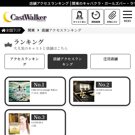
店舗アクセスランキング | 関東のキャバクラ・ガールズバー・
MENU
全国TOP
関東
店舗アクセスランキング
ランキング
大人気のキャストと店舗はこちら
アクセスランキン
店舗アクセスラン
注目店舗
グ
キング
No.1
No.2
CIRCUS Lounge Tokyo
CLUB LouLou
六本木･西麻布
川越
No.3
CLUB JILL
川越