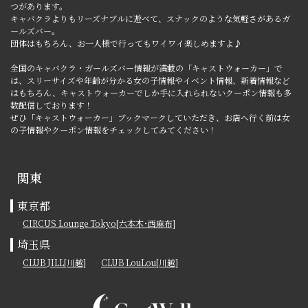
つがあります。
キャバクラよりもリーズナブルに遊べて、スナックのような気軽さがあるガ
ールズバー。
団体はもちろん、お一人様で行ってもワイワイ楽しめますよ♪
全国のキャバクラ・ガールズバー情報が満載の「キャストウォーカー」で
は、スリーサイズや年齢が分かる女の子情報やイベント情報、新着情報など
はもちろん、キャストウォーカーでしか手に入れられないクーポン情報も多
数配信しております！
ぜひ「キャストウォーカー」ブックマークしていただき、お店へ行く前は女
の子情報やクーポン情報をチェックしてみてください！
関東
東京都
CIRCUS Lounge Tokyo[六本木･西麻布]
埼玉県
CLUB JILL[川越]
CLUB LouLou[川越]